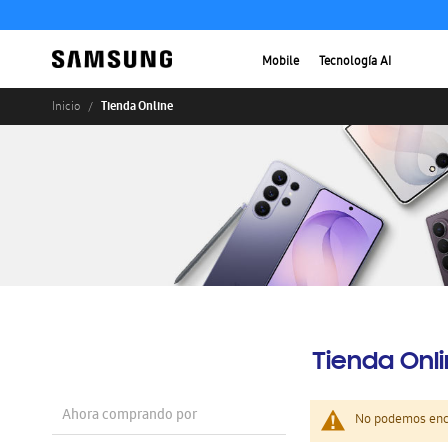
Mobile
Tecnología AI
Tienda Online
Inicio
Tienda Onl
Ahora comprando por
No podemos enco