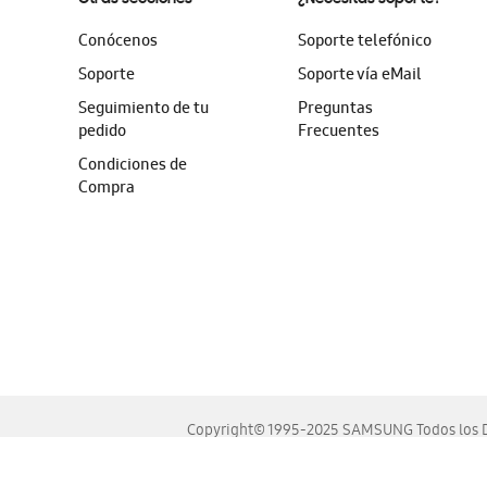
Conócenos
Soporte telefónico
Soporte
Soporte vía eMail
Seguimiento de tu
Preguntas
pedido
Frecuentes
Condiciones de
Compra
Copyright© 1995-2025 SAMSUNG Todos los D
Este sitio se ve mejor en las últimas versiones de Chrome