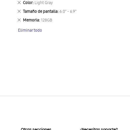
Eliminar
Color
Light Gray
este
Eliminar
Tamaño de pantalla
6.0" - 6.9"
artículo
este
Eliminar
Memoria
128GB
artículo
este
Eliminar todo
artículo
Otras secciones
¿Necesitas soporte?