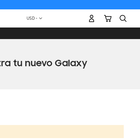
Mi carrito
Moneda
USD -
dólar
estadounidense