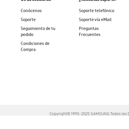
Conócenos
Soporte telefónico
Soporte
Soporte vía eMail
Seguimiento de tu
Preguntas
pedido
Frecuentes
Condiciones de
Compra
Copyright© 1995-2025 SAMSUNG Todos los D
Este sitio se ve mejor en las últimas versiones de Chrome