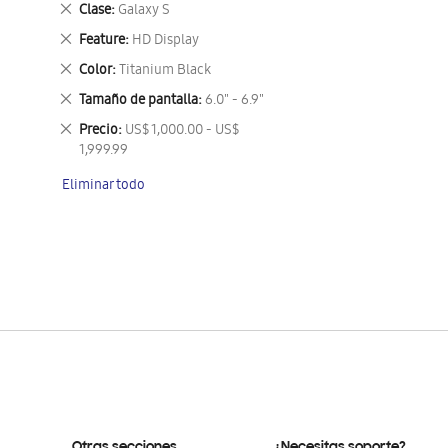
Eliminar
Clase
Galaxy S
este
Eliminar
Feature
HD Display
artículo
este
Eliminar
Color
Titanium Black
artículo
este
Eliminar
Tamaño de pantalla
6.0" - 6.9"
artículo
este
Eliminar
Precio
US$ 1,000.00 - US$
artículo
este
1,999.99
artículo
Eliminar todo
Otras secciones
¿Necesitas soporte?