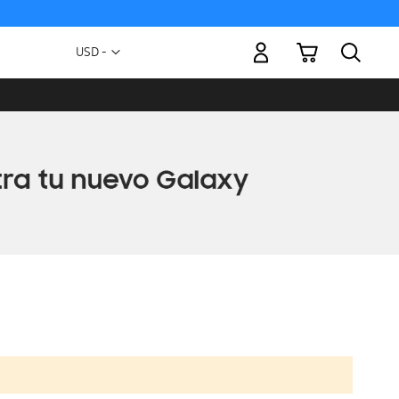
Mi carrito
Moneda
USD -
dólar
estadounidense