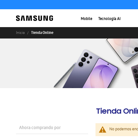
Mobile
Tecnología AI
Tienda Online
Inicio
Tienda Onl
Ahora comprando por
No podemos enco