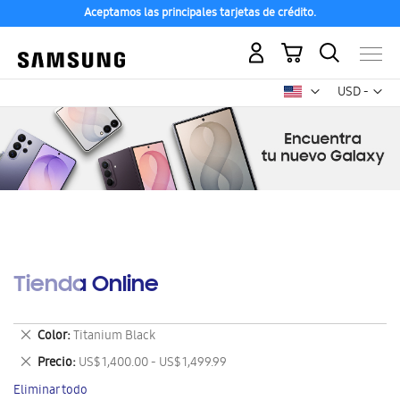
Aceptamos las principales tarjetas de crédito.
Mi carrito
Mon
USD -
dólar
estadounid
Tienda Online
Eliminar
Color
Titanium Black
este
Eliminar
Precio
US$ 1,400.00 - US$ 1,499.99
artículo
este
Eliminar todo
artículo