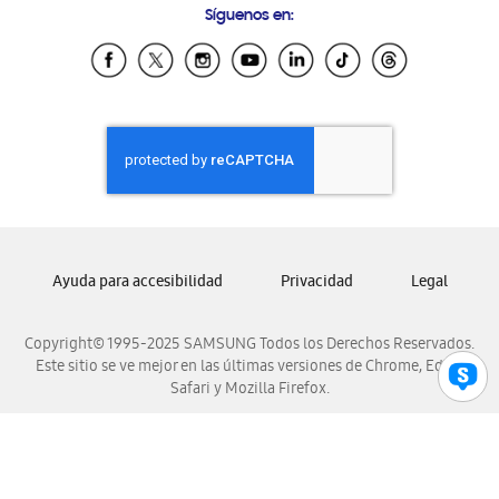
Síguenos en:
Samsung Ecuador
Samsung El Salvador
Samsung Guatemala
Samsung Honduras
Samsung Nicaragua
Samsung Panamá
Samsung República Dominicana
Samsung Venezuela
Ayuda para accesibilidad
Privacidad
Legal
Copyright© 1995-2025 SAMSUNG Todos los Derechos Reservados.
Este sitio se ve mejor en las últimas versiones de Chrome, Edge,
Safari y Mozilla Firefox.