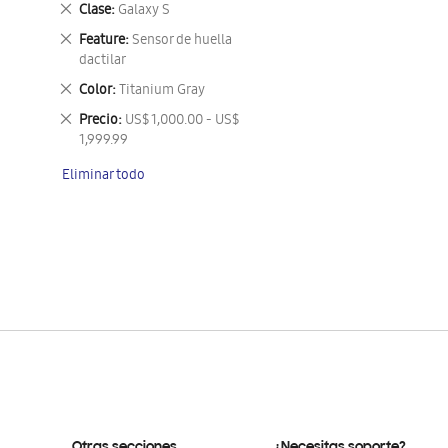
Eliminar
Clase
Galaxy S
este
Eliminar
Feature
Sensor de huella
artículo
este
dactilar
artículo
Eliminar
Color
Titanium Gray
este
Eliminar
Precio
US$ 1,000.00 - US$
artículo
este
1,999.99
artículo
Eliminar todo
Otras secciones
¿Necesitas soporte?