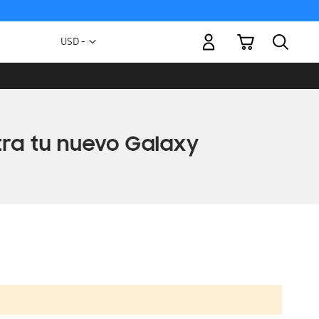
Mi carrito
Moneda
USD -
dólar
estadounidense