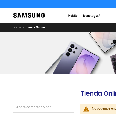
Mobile
Tecnología AI
Tienda Online
Inicio
Tienda Onl
Ahora comprando por
No podemos enco