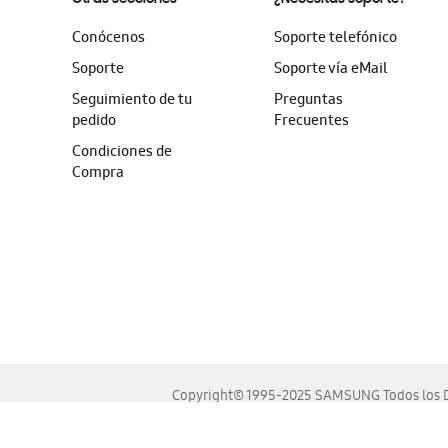
Conócenos
Soporte telefónico
Soporte
Soporte vía eMail
Seguimiento de tu
Preguntas
pedido
Frecuentes
Condiciones de
Compra
Copyright© 1995-2025 SAMSUNG Todos los D
Este sitio se ve mejor en las últimas versiones de Chrome