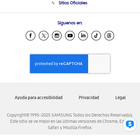
Sitios Oficiales
Condiciones de Compra
Soporte vía eMail
Preguntas Frecuentes
Samsung Costa Rica
Síguenos en:
Samsung Ecuador
Samsung El Salvador
Samsung Guatemala
Samsung Honduras
Samsung Nicaragua
Samsung Panamá
Samsung República Dominicana
Samsung Venezuela
Ayuda para accesibilidad
Privacidad
Legal
Copyright© 1995-2025 SAMSUNG Todos los Derechos Reservados.
Este sitio se ve mejor en las últimas versiones de Chrome, Edge,
Safari y Mozilla Firefox.