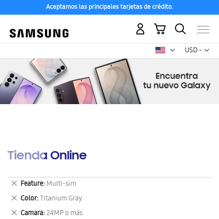
Aceptamos las principales tarjetas de crédito.
Mi carrito
Mon
USD -
dólar
estadounid
Tienda Online
Eliminar
Feature
Multi-sim
este
Eliminar
Color
Titanium Gray
artículo
este
Eliminar
Camara
24MP o más
artículo