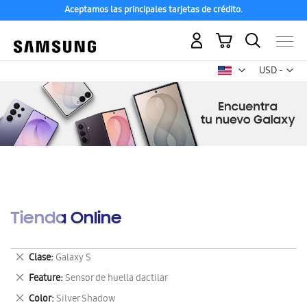
Aceptamos las principales tarjetas de crédito.
Mi carrito
Mon
USD -
dólar
estadounid
Tienda Online
Eliminar
Clase
Galaxy S
este
Eliminar
Feature
Sensor de huella dactilar
artículo
este
Eliminar
Color
Silver Shadow
artículo