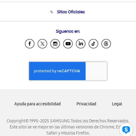
Seguimiento de tu pedido
Soporte telefónico
Sitios Oficiales
Condiciones de Compra
Soporte vía eMail
Preguntas Frecuentes
Samsung Costa Rica
Síguenos en:
Samsung Ecuador
Samsung El Salvador
Samsung Guatemala
Samsung Honduras
Samsung Nicaragua
Samsung Panamá
Samsung República Dominicana
Samsung Venezuela
Ayuda para accesibilidad
Privacidad
Legal
Copyright© 1995-2025 SAMSUNG Todos los Derechos Reservados.
Este sitio se ve mejor en las últimas versiones de Chrome, Edge,
Safari y Mozilla Firefox.