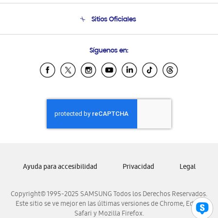
Seguimiento de tu pedido
Soporte telefónico
Sitios Oficiales
Condiciones de Compra
Soporte vía eMail
Preguntas Frecuentes
Samsung Costa Rica
Síguenos en:
Samsung Ecuador
Samsung El Salvador
Samsung Guatemala
Samsung Honduras
Samsung Nicaragua
Samsung Panamá
Samsung República Dominicana
Samsung Venezuela
Ayuda para accesibilidad
Privacidad
Legal
Copyright© 1995-2025 SAMSUNG Todos los Derechos Reservados.
Este sitio se ve mejor en las últimas versiones de Chrome, Edge,
Safari y Mozilla Firefox.