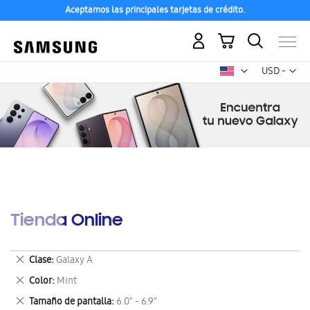
Aceptamos las principales tarjetas de crédito.
Mi carrito
Mon
USD -
dólar
estadounid
Tienda Online
Eliminar
Clase
Galaxy A
este
Eliminar
Color
Mint
artículo
este
Eliminar
Tamaño de pantalla
6.0" - 6.9"
artículo