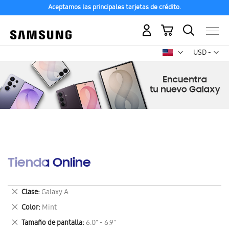
Aceptamos las principales tarjetas de crédito.
Mi carrito
Mon
USD -
dólar
estadounid
Tienda Online
Eliminar
Clase
Galaxy A
este
Eliminar
Color
Mint
artículo
este
Eliminar
Tamaño de pantalla
6.0" - 6.9"
artículo