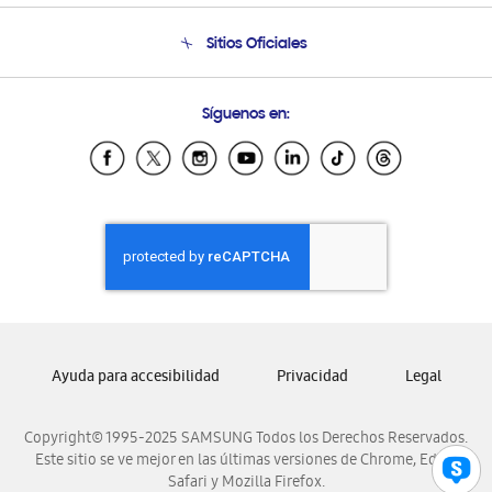
Seguimiento de tu pedido
Soporte telefónico
Sitios Oficiales
Condiciones de Compra
Soporte vía eMail
Preguntas Frecuentes
Samsung Costa Rica
Síguenos en:
Samsung Ecuador
Samsung El Salvador
Samsung Guatemala
Samsung Honduras
Samsung Nicaragua
Samsung Panamá
Samsung República Dominicana
Samsung Venezuela
Ayuda para accesibilidad
Privacidad
Legal
Copyright© 1995-2025 SAMSUNG Todos los Derechos Reservados.
Este sitio se ve mejor en las últimas versiones de Chrome, Edge,
Safari y Mozilla Firefox.