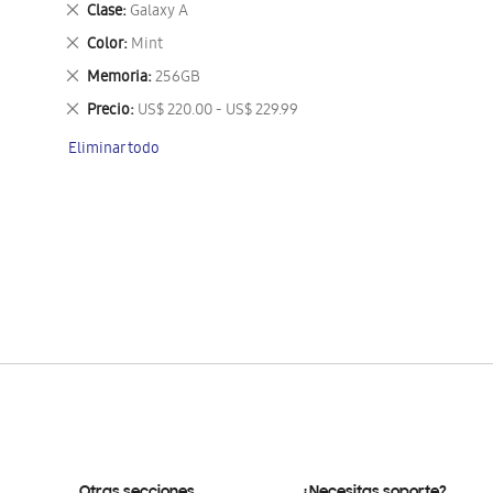
Eliminar
Clase
Galaxy A
este
Eliminar
Color
Mint
artículo
este
Eliminar
Memoria
256GB
artículo
este
Eliminar
Precio
US$ 220.00 - US$ 229.99
artículo
este
Eliminar todo
artículo
Otras secciones
¿Necesitas soporte?