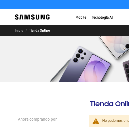
Mobile
Tecnología AI
Tienda Online
Inicio
Tienda Onl
Ahora comprando por
No podemos enco