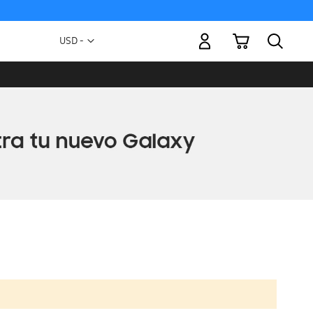
Mi carrito
Moneda
USD -
dólar
estadounidense