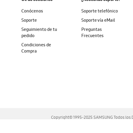
Conócenos
Soporte telefónico
Soporte
Soporte vía eMail
Seguimiento de tu
Preguntas
pedido
Frecuentes
Condiciones de
Compra
Copyright© 1995-2025 SAMSUNG Todos los D
Este sitio se ve mejor en las últimas versiones de Chrome