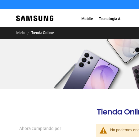
Mobile
Tecnología AI
Tienda Online
Inicio
Tienda Onl
Ahora comprando por
No podemos enco