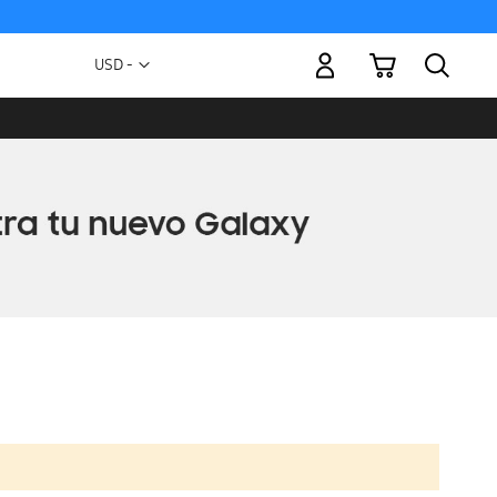
Mi carrito
Moneda
USD -
dólar
estadounidense