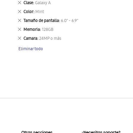
Eliminar
Clase
Galaxy A
este
Eliminar
Color
Mint
artículo
este
Eliminar
Tamaño de pantalla
6.0" - 6.9"
artículo
este
Eliminar
Memoria
128GB
artículo
este
Eliminar
Camara
24MP o más
artículo
este
Eliminar todo
artículo
Otras secciones
¿Necesitas soporte?