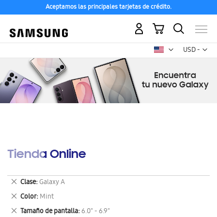
Aceptamos las principales tarjetas de crédito.
Mi carrito
Mon
USD -
dólar
estadounid
Tienda Online
Eliminar
Clase
Galaxy A
este
Eliminar
Color
Mint
artículo
este
Eliminar
Tamaño de pantalla
6.0" - 6.9"
artículo