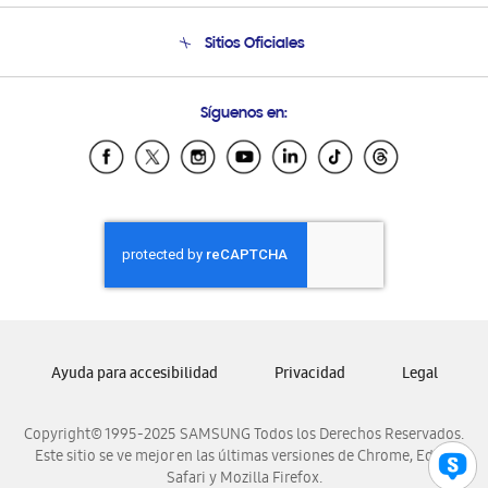
Seguimiento de tu pedido
Soporte telefónico
Sitios Oficiales
Condiciones de Compra
Soporte vía eMail
Preguntas Frecuentes
Samsung Costa Rica
Síguenos en:
Samsung Ecuador
Samsung El Salvador
Samsung Guatemala
Samsung Honduras
Samsung Nicaragua
Samsung Panamá
Samsung República Dominicana
Samsung Venezuela
Ayuda para accesibilidad
Privacidad
Legal
Copyright© 1995-2025 SAMSUNG Todos los Derechos Reservados.
Este sitio se ve mejor en las últimas versiones de Chrome, Edge,
Safari y Mozilla Firefox.