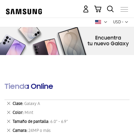
Mi carrito
Mon
USD -
dólar
estadounid
Tienda Online
Eliminar
Clase
Galaxy A
este
Eliminar
Color
Mint
artículo
este
Eliminar
Tamaño de pantalla
6.0" - 6.9"
artículo
este
Eliminar
Camara
24MP o más
artículo