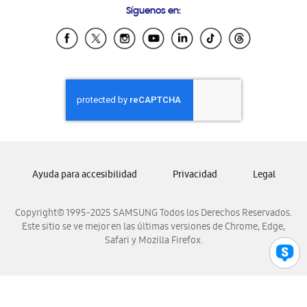
Síguenos en:
Samsung Ecuador
Samsung El Salvador
Samsung Guatemala
Samsung Honduras
Samsung Nicaragua
Samsung Panamá
Samsung República Dominicana
Samsung Venezuela
Ayuda para accesibilidad
Privacidad
Legal
Copyright© 1995-2025 SAMSUNG Todos los Derechos Reservados.
Este sitio se ve mejor en las últimas versiones de Chrome, Edge,
Safari y Mozilla Firefox.