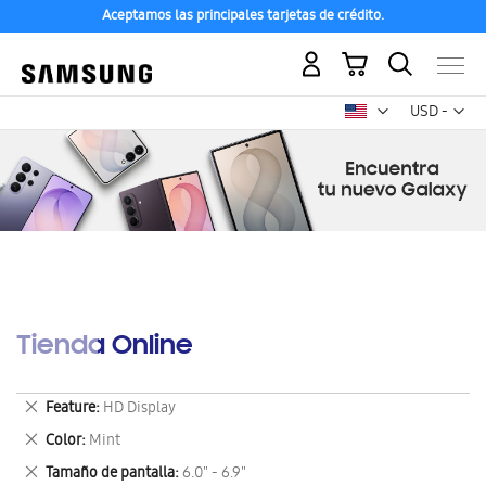
Aceptamos las principales tarjetas de crédito.
Mi carrito
Mon
USD -
dólar
estadounid
Tienda Online
Eliminar
Feature
HD Display
este
Eliminar
Color
Mint
artículo
este
Eliminar
Tamaño de pantalla
6.0" - 6.9"
artículo