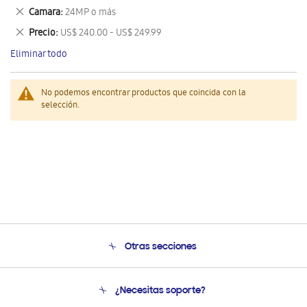
este
Eliminar
Camara
24MP o más
artículo
este
Eliminar
Precio
US$ 240.00 - US$ 249.99
artículo
este
Eliminar todo
artículo
No podemos encontrar productos que coincida con la
selección.
Otras secciones
Conócenos
¿Necesitas soporte?
Soporte