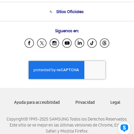
Seguimiento de tu pedido
Soporte telefónico
Sitios Oficiales
Condiciones de Compra
Soporte vía eMail
Preguntas Frecuentes
Samsung Costa Rica
Síguenos en:
Samsung Ecuador
Samsung El Salvador
Samsung Guatemala
Samsung Honduras
Samsung Nicaragua
Samsung Panamá
Samsung República Dominicana
Samsung Venezuela
Ayuda para accesibilidad
Privacidad
Legal
Copyright© 1995-2025 SAMSUNG Todos los Derechos Reservados.
Este sitio se ve mejor en las últimas versiones de Chrome, Edge,
Safari y Mozilla Firefox.