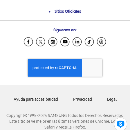
Seguimiento de tu pedido
Soporte telefónico
Sitios Oficiales
Condiciones de Compra
Soporte vía eMail
Preguntas Frecuentes
Samsung Costa Rica
Síguenos en:
Samsung Ecuador
Samsung El Salvador
Samsung Guatemala
Samsung Honduras
Samsung Nicaragua
Samsung Panamá
Samsung República Dominicana
Samsung Venezuela
Ayuda para accesibilidad
Privacidad
Legal
Copyright© 1995-2025 SAMSUNG Todos los Derechos Reservados.
Este sitio se ve mejor en las últimas versiones de Chrome, Edge,
Safari y Mozilla Firefox.