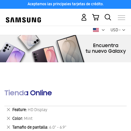
Aceptamos las principales tarjetas de crédito.
Mi carrito
Mon
USD -
dólar
estadounid
Tienda Online
Eliminar
Feature
HD Display
este
Eliminar
Color
Mint
artículo
este
Eliminar
Tamaño de pantalla
6.0" - 6.9"
artículo