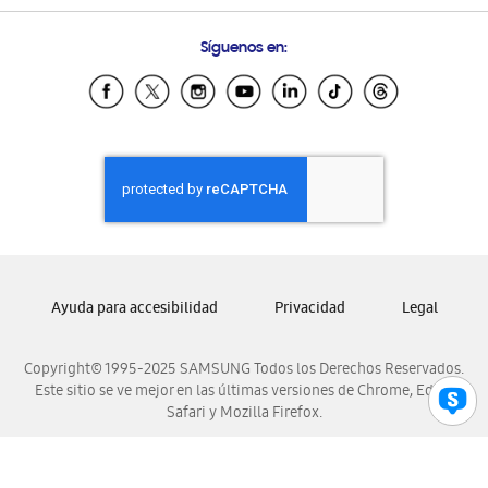
Preguntas Frecuentes
Samsung Costa Rica
Síguenos en:
Samsung Ecuador
Samsung El Salvador
Samsung Guatemala
Samsung Honduras
Samsung Nicaragua
Samsung Panamá
Samsung República Dominicana
Samsung Venezuela
Ayuda para accesibilidad
Privacidad
Legal
Copyright© 1995-2025 SAMSUNG Todos los Derechos Reservados.
Este sitio se ve mejor en las últimas versiones de Chrome, Edge,
Safari y Mozilla Firefox.