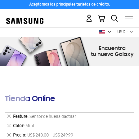
Aceptamos las principales tarjetas de crédito.
Mi carrito
Mon
USD -
dólar
estadounid
Tienda Online
Eliminar
Feature
Sensor de huella dactilar
este
Eliminar
Color
Mint
artículo
este
Eliminar
Precio
US$ 240.00 - US$ 249.99
artículo