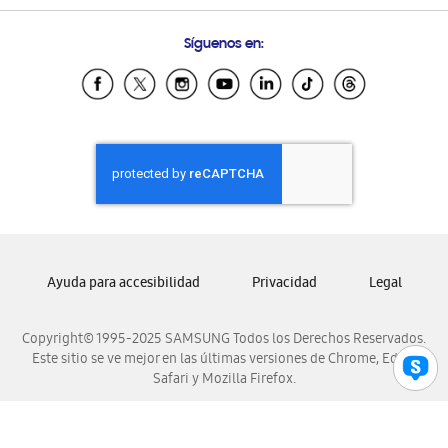
Preguntas Frecuentes
Samsung Costa Rica
Síguenos en:
Samsung Ecuador
Samsung El Salvador
Samsung Guatemala
Samsung Honduras
Samsung Nicaragua
Samsung Panamá
Samsung República Dominicana
Samsung Venezuela
Ayuda para accesibilidad
Privacidad
Legal
Copyright© 1995-2025 SAMSUNG Todos los Derechos Reservados.
Este sitio se ve mejor en las últimas versiones de Chrome, Edge,
Safari y Mozilla Firefox.