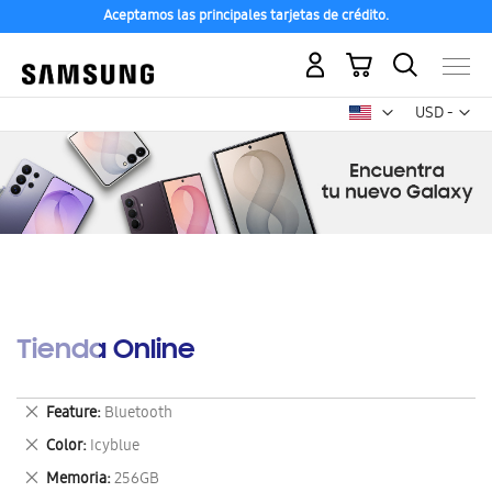
Aceptamos las principales tarjetas de crédito.
Mi carrito
Mon
USD -
dólar
estadounid
Tienda Online
Eliminar
Feature
Bluetooth
este
Eliminar
Color
Icyblue
artículo
este
Eliminar
Memoria
256GB
artículo