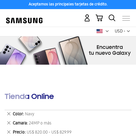
Aceptamos las principales tarjetas de crédito.
Mi carrito
Mon
USD -
dólar
estadounid
Tienda Online
Eliminar
Color
Navy
este
Eliminar
Camara
24MP o más
artículo
este
Eliminar
Precio
US$ 820.00 - US$ 829.99
artículo