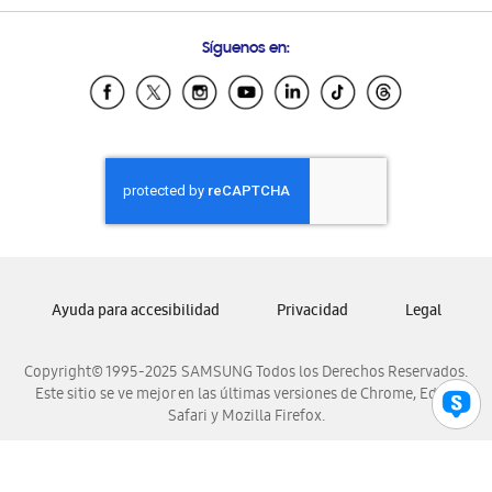
Preguntas Frecuentes
Samsung Costa Rica
Síguenos en:
Samsung Ecuador
Samsung El Salvador
Samsung Guatemala
Samsung Honduras
Samsung Nicaragua
Samsung Panamá
Samsung República Dominicana
Samsung Venezuela
Ayuda para accesibilidad
Privacidad
Legal
Copyright© 1995-2025 SAMSUNG Todos los Derechos Reservados.
Este sitio se ve mejor en las últimas versiones de Chrome, Edge,
Safari y Mozilla Firefox.