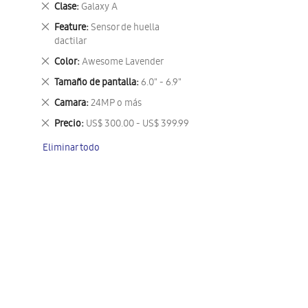
Eliminar
Clase
Galaxy A
este
Eliminar
Feature
Sensor de huella
artículo
este
dactilar
artículo
Eliminar
Color
Awesome Lavender
este
Eliminar
Tamaño de pantalla
6.0" - 6.9"
artículo
este
Eliminar
Camara
24MP o más
artículo
este
Eliminar
Precio
US$ 300.00 - US$ 399.99
artículo
este
Eliminar todo
artículo