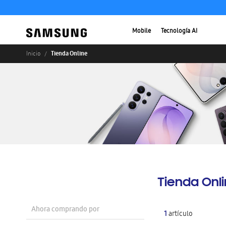
Mobile
Tecnología AI
Tienda Online
Inicio
Tienda Onl
Ahora comprando por
1
artículo