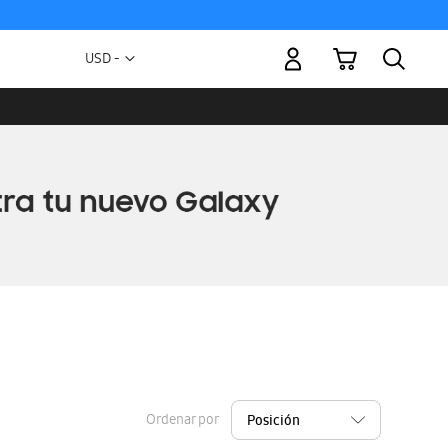
Mi carrito
Moneda
USD -
dólar
estadounidense
Ordenar por