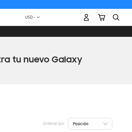
Mi carrito
Moneda
USD -
dólar
estadounidense
Ordenar por