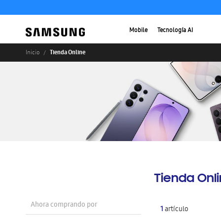
Mobile
Tecnología AI
Tienda Online
Inicio
Tienda Onl
Ahora comprando por
1
artículo