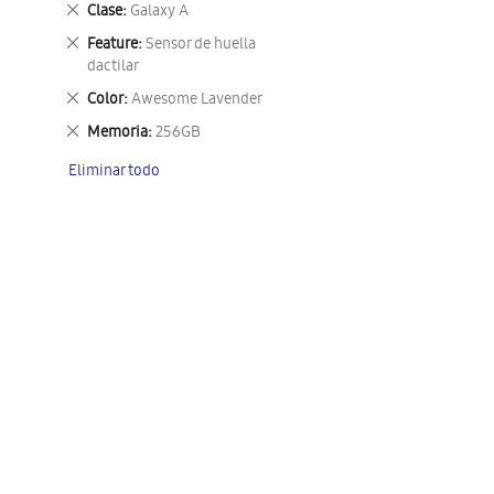
Eliminar
Clase
Galaxy A
este
Eliminar
Feature
Sensor de huella
artículo
este
dactilar
artículo
Eliminar
Color
Awesome Lavender
este
Eliminar
Memoria
256GB
artículo
este
Eliminar todo
artículo