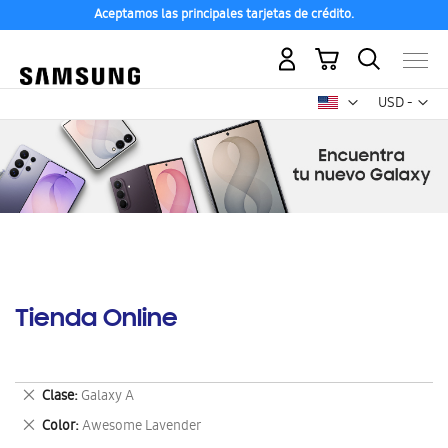
Aceptamos las principales tarjetas de crédito.
Mi carrito
Mon
USD -
dólar
estadounid
Tienda Online
Eliminar
Clase
Galaxy A
este
Eliminar
Color
Awesome Lavender
artículo
este