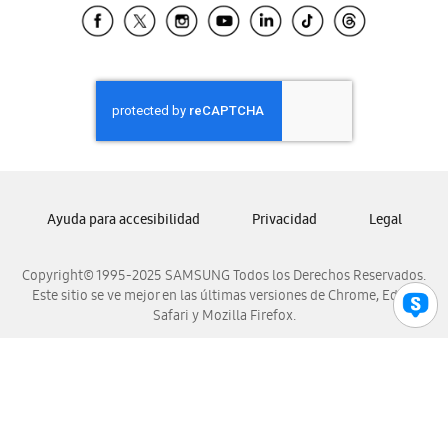
Samsung El Salvador
Samsung Guatemala
Samsung Honduras
Samsung Nicaragua
Samsung Panamá
Samsung República Dominicana
Samsung Venezuela
Ayuda para accesibilidad
Privacidad
Legal
Copyright© 1995-2025 SAMSUNG Todos los Derechos Reservados.
Este sitio se ve mejor en las últimas versiones de Chrome, Edge,
Safari y Mozilla Firefox.