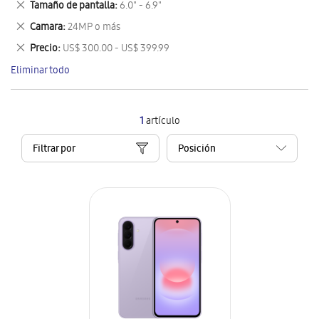
Eliminar
Tamaño de pantalla
6.0" - 6.9"
artículo
este
Eliminar
Camara
24MP o más
artículo
este
Eliminar
Precio
US$ 300.00 - US$ 399.99
artículo
este
Eliminar todo
artículo
1
artículo
Filtrar por