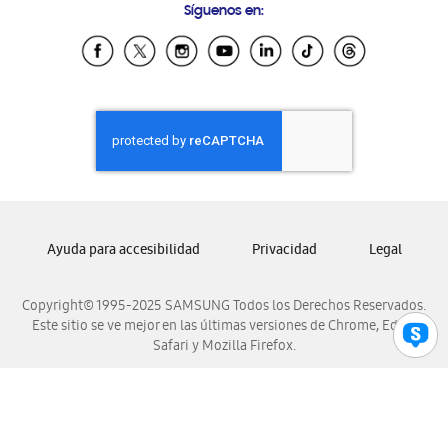
Síguenos en:
Samsung Ecuador
Samsung El Salvador
Samsung Guatemala
Samsung Honduras
Samsung Nicaragua
Samsung Panamá
Samsung República Dominicana
Samsung Venezuela
Ayuda para accesibilidad
Privacidad
Legal
Copyright© 1995-2025 SAMSUNG Todos los Derechos Reservados.
Este sitio se ve mejor en las últimas versiones de Chrome, Edge,
Safari y Mozilla Firefox.