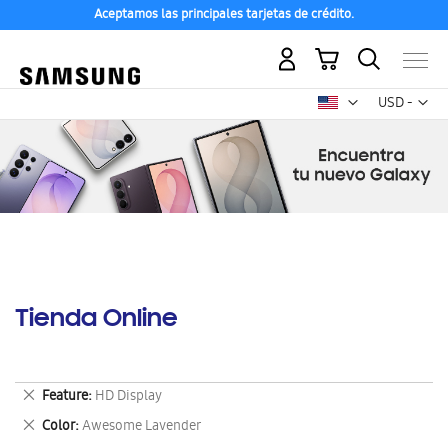
Aceptamos las principales tarjetas de crédito.
Mi carrito
Mon
USD -
dólar
estadounid
Tienda Online
Eliminar
Feature
HD Display
este
Eliminar
Color
Awesome Lavender
artículo
este