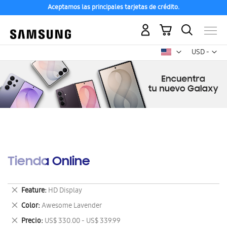
Aceptamos las principales tarjetas de crédito.
Mi carrito
Mon
USD -
dólar
estadounid
Tienda Online
Eliminar
Feature
HD Display
este
Eliminar
Color
Awesome Lavender
artículo
este
Eliminar
Precio
US$ 330.00 - US$ 339.99
artículo