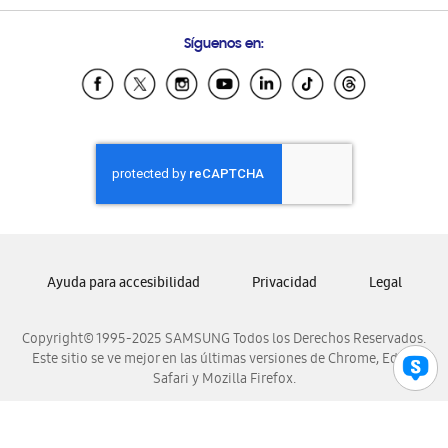
Preguntas Frecuentes
Samsung Costa Rica
Síguenos en:
Samsung Ecuador
Samsung El Salvador
Samsung Guatemala
Samsung Honduras
Samsung Nicaragua
Samsung Panamá
Samsung República Dominicana
Samsung Venezuela
Ayuda para accesibilidad
Privacidad
Legal
Copyright© 1995-2025 SAMSUNG Todos los Derechos Reservados.
Este sitio se ve mejor en las últimas versiones de Chrome, Edge,
Safari y Mozilla Firefox.