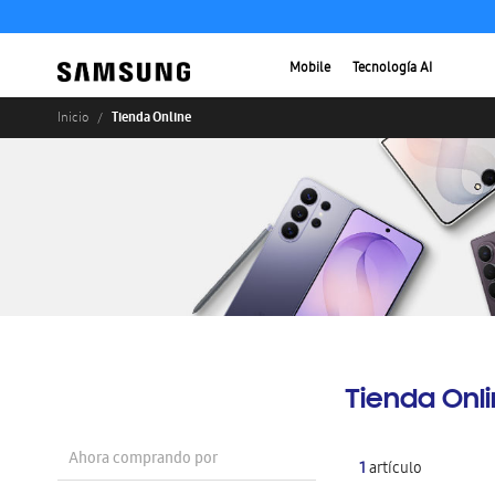
Mobile
Tecnología AI
Tienda Online
Inicio
Tienda Onl
Ahora comprando por
1
artículo