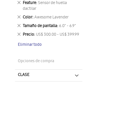
Eliminar
Feature
Sensor de huella
este
dactilar
artículo
Eliminar
Color
Awesome Lavender
este
Eliminar
Tamaño de pantalla
6.0" - 6.9"
artículo
este
Eliminar
Precio
US$ 300.00 - US$ 399.99
artículo
este
Eliminar todo
artículo
Opciones de compra
CLASE