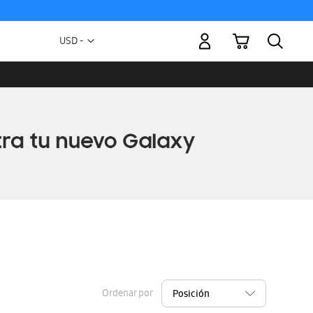
Mi carrito
Moneda
USD -
dólar
estadounidense
Ordenar por