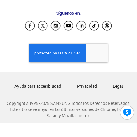
Preguntas Frecuentes
Samsung Costa Rica
Síguenos en:
Samsung Ecuador
Samsung El Salvador
Samsung Guatemala
Samsung Honduras
Samsung Nicaragua
Samsung Panamá
Samsung República Dominicana
Samsung Venezuela
Ayuda para accesibilidad
Privacidad
Legal
Copyright© 1995-2025 SAMSUNG Todos los Derechos Reservados.
Este sitio se ve mejor en las últimas versiones de Chrome, Edge,
Safari y Mozilla Firefox.