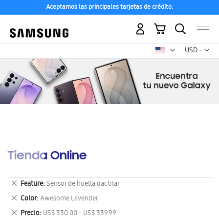
Aceptamos las principales tarjetas de crédito.
Mi carrito
Mon
USD -
dólar
estadounid
Tienda Online
Eliminar
Feature
Sensor de huella dactilar
este
Eliminar
Color
Awesome Lavender
artículo
este
Eliminar
Precio
US$ 330.00 - US$ 339.99
artículo