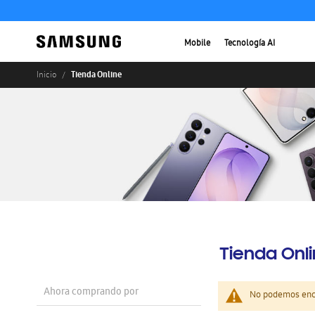
Mobile
Tecnología AI
Tienda Online
Inicio
Tienda Onl
Ahora comprando por
No podemos enco