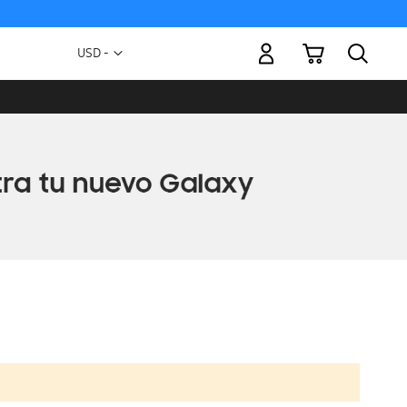
Mi carrito
Moneda
USD -
dólar
estadounidense