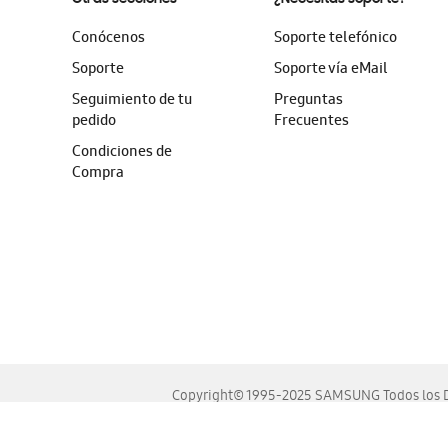
Conócenos
Soporte telefónico
Soporte
Soporte vía eMail
Seguimiento de tu
Preguntas
pedido
Frecuentes
Condiciones de
Compra
Copyright© 1995-2025 SAMSUNG Todos los D
Este sitio se ve mejor en las últimas versiones de Chrome