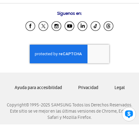
Preguntas Frecuentes
Samsung Costa Rica
Síguenos en:
Samsung Ecuador
Samsung El Salvador
Samsung Guatemala
Samsung Honduras
Samsung Nicaragua
Samsung Panamá
Samsung República Dominicana
Samsung Venezuela
Ayuda para accesibilidad
Privacidad
Legal
Copyright© 1995-2025 SAMSUNG Todos los Derechos Reservados.
Este sitio se ve mejor en las últimas versiones de Chrome, Edge,
Safari y Mozilla Firefox.