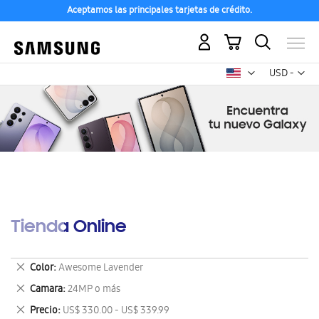
Aceptamos las principales tarjetas de crédito.
Mi carrito
Mon
USD -
dólar
estadounid
Tienda Online
Eliminar
Color
Awesome Lavender
este
Eliminar
Camara
24MP o más
artículo
este
Eliminar
Precio
US$ 330.00 - US$ 339.99
artículo