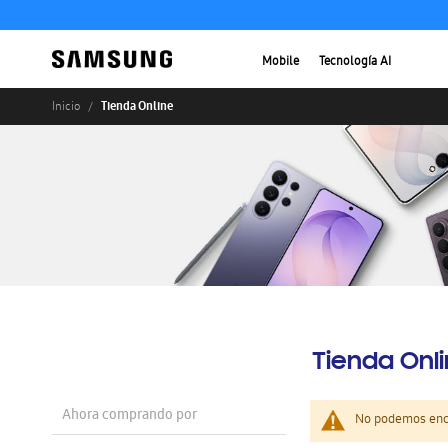
Mobile
Tecnología AI
Tienda Online
Inicio
Tienda Onl
Ahora comprando por
No podemos enco