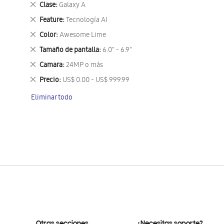
Eliminar
Clase
Galaxy A
este
Eliminar
Feature
Tecnología AI
artículo
este
Eliminar
Color
Awesome Lime
artículo
este
Eliminar
Tamaño de pantalla
6.0" - 6.9"
artículo
este
Eliminar
Camara
24MP o más
artículo
este
Eliminar
Precio
US$ 0.00 - US$ 999.99
artículo
este
Eliminar todo
artículo
Otras secciones
¿Necesitas soporte?