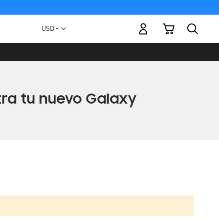
Mi carrito
Moneda
USD -
dólar
estadounidense