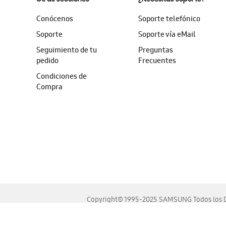
Conócenos
Soporte telefónico
Soporte
Soporte vía eMail
Seguimiento de tu
Preguntas
pedido
Frecuentes
Condiciones de
Compra
Copyright© 1995-2025 SAMSUNG Todos los D
Este sitio se ve mejor en las últimas versiones de Chrome