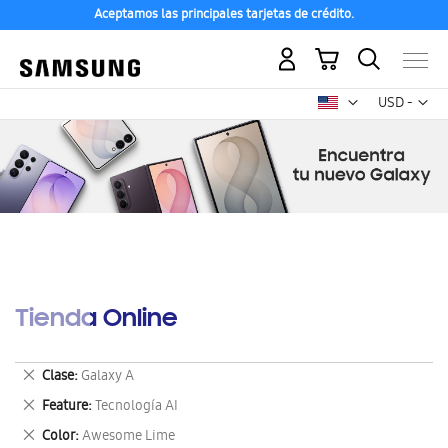
Aceptamos las principales tarjetas de crédito.
Mi carrito
Mon
USD -
dólar
estadounid
Tienda Online
Eliminar
Clase
Galaxy A
este
Eliminar
Feature
Tecnología AI
artículo
este
Eliminar
Color
Awesome Lime
artículo