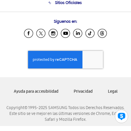
Sitios Oficiales
Condiciones de Compra
Soporte vía eMail
Preguntas Frecuentes
Samsung Costa Rica
Síguenos en:
Samsung Ecuador
Samsung El Salvador
Samsung Guatemala
Samsung Honduras
Samsung Nicaragua
Samsung Panamá
Samsung República Dominicana
Samsung Venezuela
Ayuda para accesibilidad
Privacidad
Legal
Copyright© 1995-2025 SAMSUNG Todos los Derechos Reservados.
Este sitio se ve mejor en las últimas versiones de Chrome, Edge,
Safari y Mozilla Firefox.