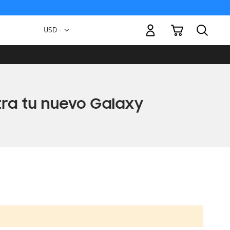
Mi carrito
Moneda
USD -
dólar
estadounidense