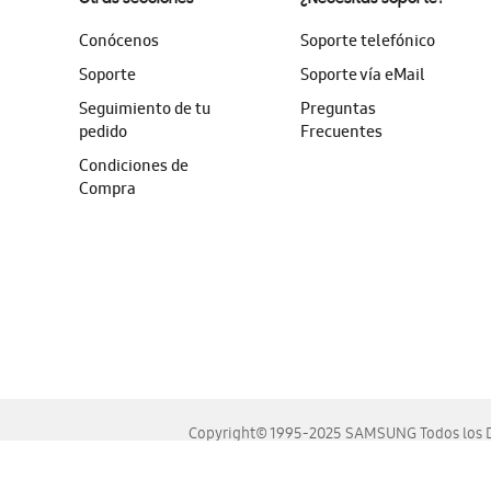
Conócenos
Soporte telefónico
Soporte
Soporte vía eMail
Seguimiento de tu
Preguntas
pedido
Frecuentes
Condiciones de
Compra
Copyright© 1995-2025 SAMSUNG Todos los D
Este sitio se ve mejor en las últimas versiones de Chrome