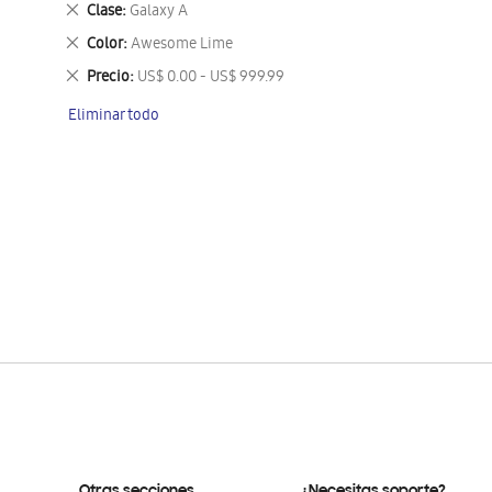
Eliminar
Clase
Galaxy A
este
Eliminar
Color
Awesome Lime
artículo
este
Eliminar
Precio
US$ 0.00 - US$ 999.99
artículo
este
Eliminar todo
artículo
Otras secciones
¿Necesitas soporte?