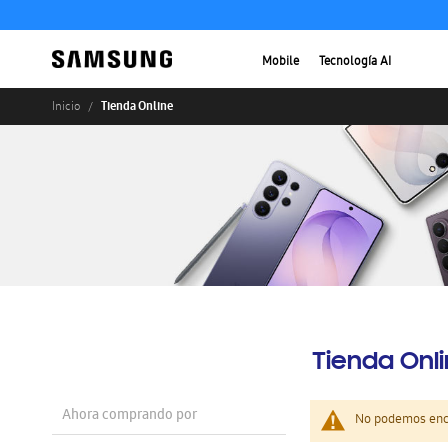
Mobile
Tecnología AI
Tienda Online
Inicio
Tienda Onl
Ahora comprando por
No podemos enco