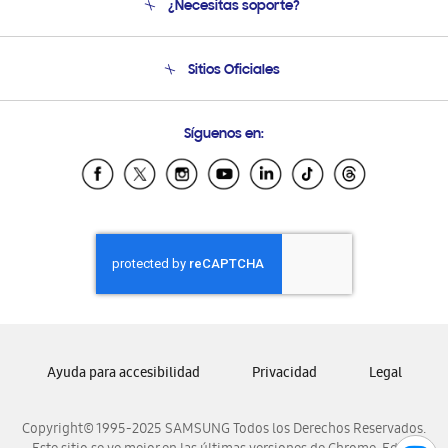
¿Necesitas soporte?
Soporte
Seguimiento de tu pedido
Soporte telefónico
Sitios Oficiales
Condiciones de Compra
Soporte vía eMail
Preguntas Frecuentes
Samsung Costa Rica
Síguenos en:
Samsung Ecuador
Samsung El Salvador
Samsung Guatemala
Samsung Honduras
Samsung Nicaragua
Samsung Panamá
Samsung República Dominicana
Samsung Venezuela
Ayuda para accesibilidad
Privacidad
Legal
Copyright© 1995-2025 SAMSUNG Todos los Derechos Reservados.