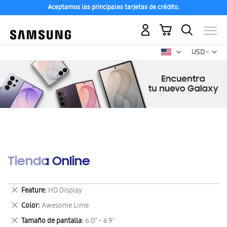
Aceptamos las principales tarjetas de crédito.
Mi carrito
Mon
USD -
dólar
estadounid
Tienda Online
Eliminar
Feature
HD Display
este
Eliminar
Color
Awesome Lime
artículo
este
Eliminar
Tamaño de pantalla
6.0" - 6.9"
artículo