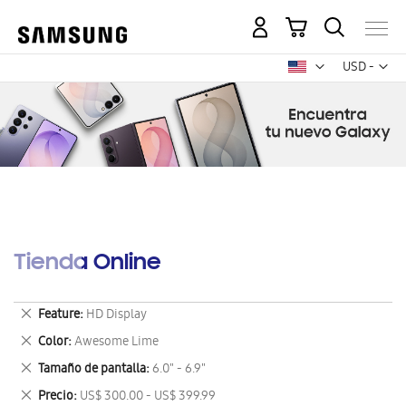
Mi carrito
Mon
USD -
dólar
estadounid
Tienda Online
Eliminar
Feature
HD Display
este
Eliminar
Color
Awesome Lime
artículo
este
Eliminar
Tamaño de pantalla
6.0" - 6.9"
artículo
este
Eliminar
Precio
US$ 300.00 - US$ 399.99
artículo