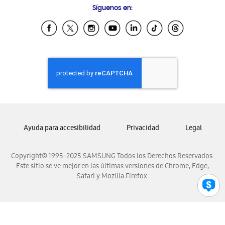
Síguenos en:
Samsung Ecuador
Samsung El Salvador
Samsung Guatemala
Samsung Honduras
Samsung Nicaragua
Samsung Panamá
Samsung República Dominicana
Samsung Venezuela
Ayuda para accesibilidad
Privacidad
Legal
Copyright© 1995-2025 SAMSUNG Todos los Derechos Reservados.
Este sitio se ve mejor en las últimas versiones de Chrome, Edge,
Safari y Mozilla Firefox.