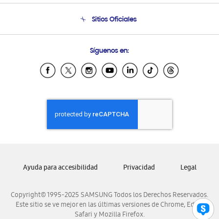
Seguimiento de tu pedido
Soporte telefónico
Sitios Oficiales
Condiciones de Compra
Soporte vía eMail
Preguntas Frecuentes
Samsung Costa Rica
Síguenos en:
Samsung Ecuador
Samsung El Salvador
Samsung Guatemala
Samsung Honduras
Samsung Nicaragua
Samsung Panamá
Samsung República Dominicana
Samsung Venezuela
Ayuda para accesibilidad
Privacidad
Legal
Copyright© 1995-2025 SAMSUNG Todos los Derechos Reservados.
Este sitio se ve mejor en las últimas versiones de Chrome, Edge,
Safari y Mozilla Firefox.