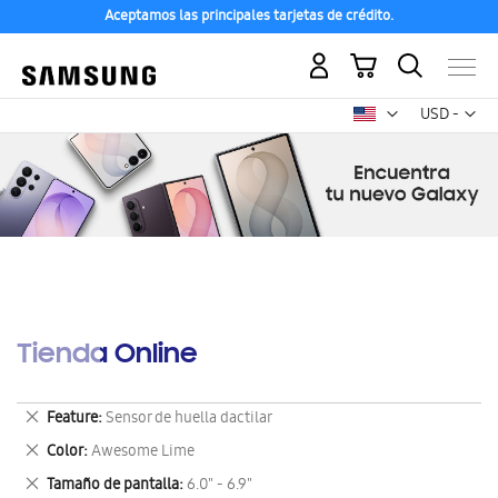
Aceptamos las principales tarjetas de crédito.
Mi carrito
Mon
USD -
dólar
estadounid
Tienda Online
Eliminar
Feature
Sensor de huella dactilar
este
Eliminar
Color
Awesome Lime
artículo
este
Eliminar
Tamaño de pantalla
6.0" - 6.9"
artículo