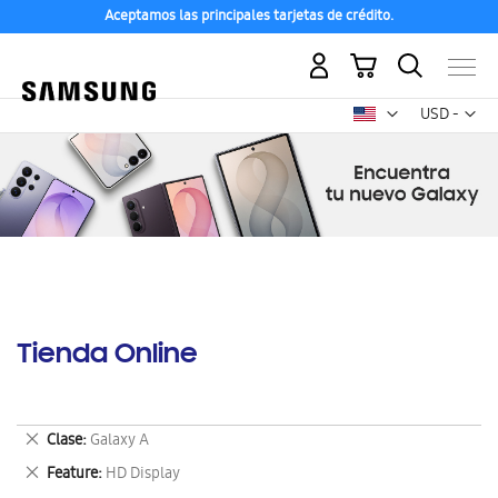
Aceptamos las principales tarjetas de crédito.
Mi carrito
Mon
USD -
dólar
estadounid
Tienda Online
Eliminar
Clase
Galaxy A
este
Eliminar
Feature
HD Display
artículo
este