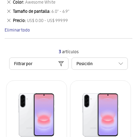
Eliminar
Color
Awesome White
artículo
este
Eliminar
Tamaño de pantalla
6.0" - 6.9"
artículo
este
Eliminar
Precio
US$ 0.00 - US$ 999.99
artículo
este
Eliminar todo
artículo
3
artículos
Filtrar por