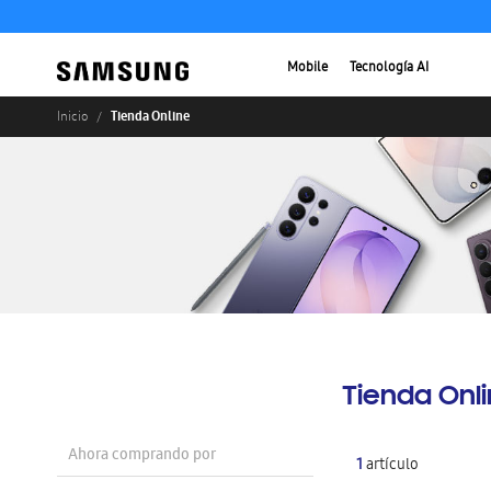
Mobile
Tecnología AI
Tienda Online
Inicio
Tienda Onl
Ahora comprando por
1
artículo