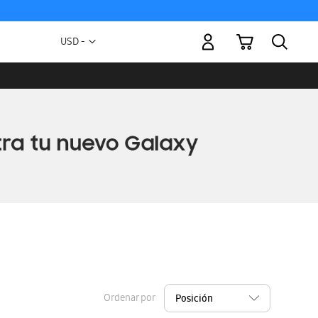
Mi carrito
Moneda
USD -
dólar
estadounidense
Ordenar por