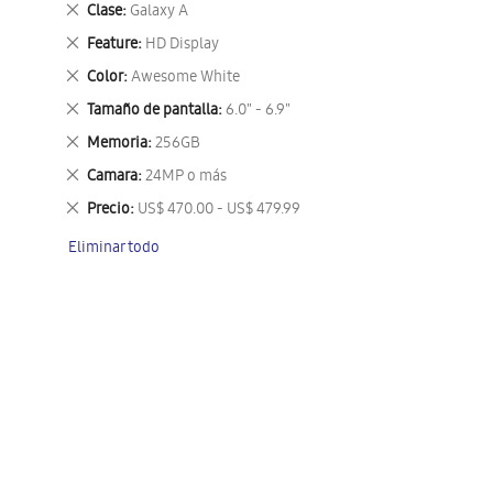
Eliminar
Clase
Galaxy A
este
Eliminar
Feature
HD Display
artículo
este
Eliminar
Color
Awesome White
artículo
este
Eliminar
Tamaño de pantalla
6.0" - 6.9"
artículo
este
Eliminar
Memoria
256GB
artículo
este
Eliminar
Camara
24MP o más
artículo
este
Eliminar
Precio
US$ 470.00 - US$ 479.99
artículo
este
Eliminar todo
artículo