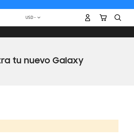
Mi carrito
Moneda
USD -
dólar
estadounidense