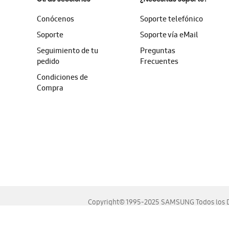
Conócenos
Soporte telefónico
Soporte
Soporte vía eMail
Seguimiento de tu
Preguntas
pedido
Frecuentes
Condiciones de
Compra
Copyright© 1995-2025 SAMSUNG Todos los D
Este sitio se ve mejor en las últimas versiones de Chrome