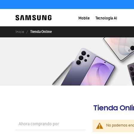
Mobile
Tecnología AI
Tienda Online
Inicio
Tienda Onl
Ahora comprando por
No podemos enco