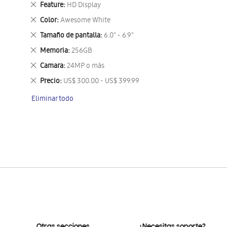
Eliminar
Feature
HD Display
este
Eliminar
Color
Awesome White
artículo
este
Eliminar
Tamaño de pantalla
6.0" - 6.9"
artículo
este
Eliminar
Memoria
256GB
artículo
este
Eliminar
Camara
24MP o más
artículo
este
Eliminar
Precio
US$ 300.00 - US$ 399.99
artículo
este
Eliminar todo
artículo
Otras secciones
¿Necesitas soporte?