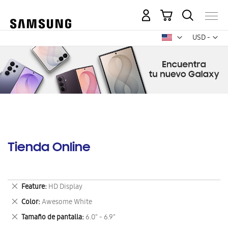
Mi carrito
Mon
USD -
dólar
estadounid
Tienda Online
Eliminar
Feature
HD Display
este
Eliminar
Color
Awesome White
artículo
este
Eliminar
Tamaño de pantalla
6.0" - 6.9"
artículo
este