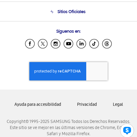
Seguimiento de tu pedido
Soporte telefónico
Sitios Oficiales
Condiciones de Compra
Soporte vía eMail
Preguntas Frecuentes
Samsung Costa Rica
Síguenos en:
Samsung Ecuador
Samsung El Salvador
Samsung Guatemala
Samsung Honduras
Samsung Nicaragua
Samsung Panamá
Samsung República Dominicana
Samsung Venezuela
Ayuda para accesibilidad
Privacidad
Legal
Copyright© 1995-2025 SAMSUNG Todos los Derechos Reservados.
Este sitio se ve mejor en las últimas versiones de Chrome, Edge,
Safari y Mozilla Firefox.