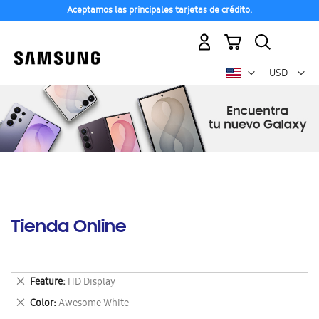
Aceptamos las principales tarjetas de crédito.
Mi carrito
Mon
USD -
dólar
estadounid
Tienda Online
Eliminar
Feature
HD Display
este
Eliminar
Color
Awesome White
artículo
este