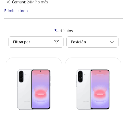
Eliminar
Camara
24MP o más
artículo
este
Eliminar todo
artículo
3
artículos
Filtrar por