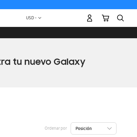
Mi carrito
Moneda
USD -
dólar
estadounidense
Ordenar por