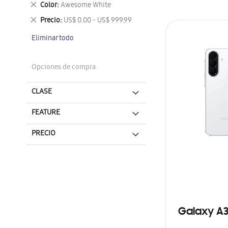
Eliminar
Color
Awesome White
este
Eliminar
Precio
US$ 0.00 - US$ 999.99
artículo
este
Eliminar todo
artículo
Opciones de compra
CLASE
FEATURE
PRECIO
Galaxy A3