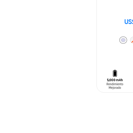
US
AÑADIR AL C