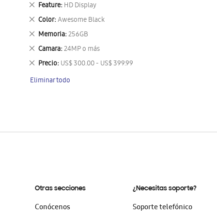
este
Eliminar
Feature
HD Display
artículo
este
Eliminar
Color
Awesome Black
artículo
este
Eliminar
Memoria
256GB
artículo
este
Eliminar
Camara
24MP o más
artículo
este
Eliminar
Precio
US$ 300.00 - US$ 399.99
artículo
este
Eliminar todo
artículo
Otras secciones
¿Necesitas soporte?
Conócenos
Soporte telefónico