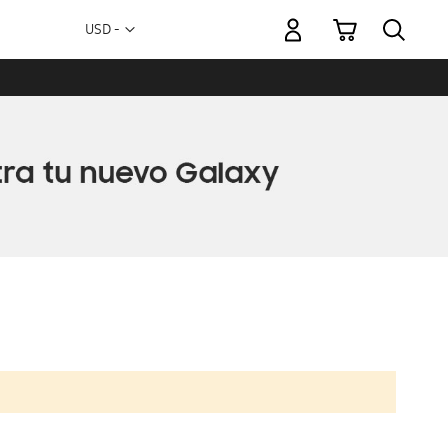
Mi carrito
Moneda
USD -
dólar
estadounidense