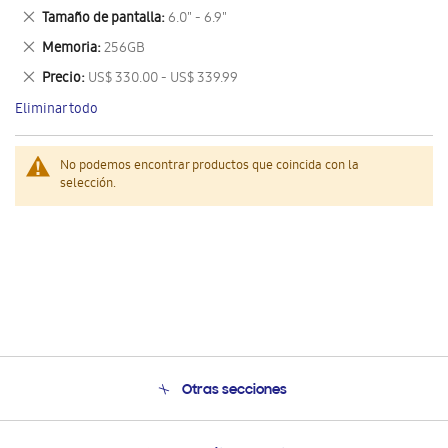
este
Eliminar
Tamaño de pantalla
6.0" - 6.9"
artículo
este
Eliminar
Memoria
256GB
artículo
este
Eliminar
Precio
US$ 330.00 - US$ 339.99
artículo
este
Eliminar todo
artículo
No podemos encontrar productos que coincida con la
selección.
Otras secciones
Conócenos