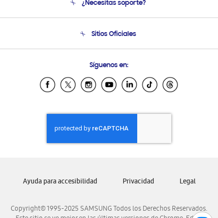
¿Necesitas soporte?
Soporte
Seguimiento de tu pedido
Soporte telefónico
Sitios Oficiales
Condiciones de Compra
Soporte vía eMail
Preguntas Frecuentes
Samsung Costa Rica
Síguenos en:
Samsung Ecuador
Samsung El Salvador
Samsung Guatemala
Samsung Honduras
Samsung Nicaragua
Samsung Panamá
Samsung República Dominicana
Samsung Venezuela
Ayuda para accesibilidad
Privacidad
Legal
Copyright© 1995-2025 SAMSUNG Todos los Derechos Reservados.