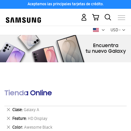
Aceptamos las principales tarjetas de crédito.
Mi carrito
Mon
USD -
dólar
estadounid
Tienda Online
Eliminar
Clase
Galaxy A
este
Eliminar
Feature
HD Display
artículo
este
Eliminar
Color
Awesome Black
artículo