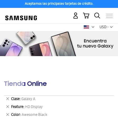
Aceptamos las principales tarjetas de crédito.
Mi carrito
Mon
USD -
dólar
estadounid
Tienda Online
Eliminar
Clase
Galaxy A
este
Eliminar
Feature
HD Display
artículo
este
Eliminar
Color
Awesome Black
artículo