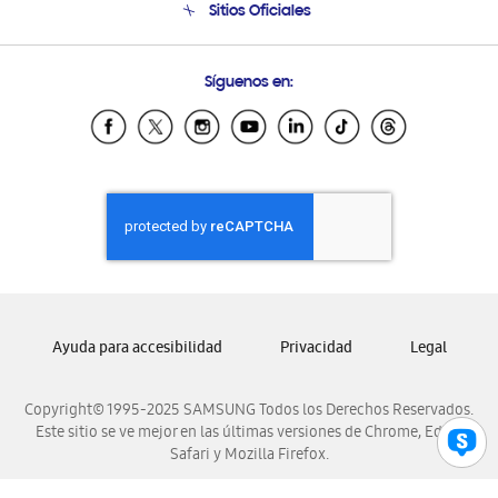
Sitios Oficiales
Condiciones de Compra
Soporte vía eMail
Preguntas Frecuentes
Samsung Costa Rica
Síguenos en:
Samsung Ecuador
Samsung El Salvador
Samsung Guatemala
Samsung Honduras
Samsung Nicaragua
Samsung Panamá
Samsung República Dominicana
Samsung Venezuela
Ayuda para accesibilidad
Privacidad
Legal
Copyright© 1995-2025 SAMSUNG Todos los Derechos Reservados.
Este sitio se ve mejor en las últimas versiones de Chrome, Edge,
Safari y Mozilla Firefox.