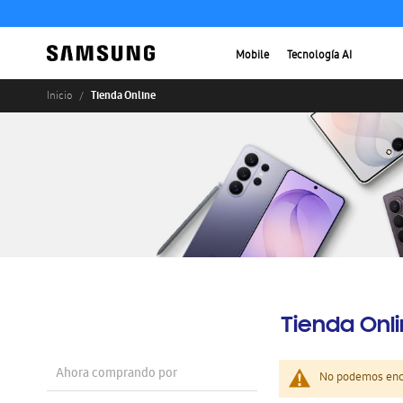
Mobile
Tecnología AI
Tienda Online
Inicio
Tienda Onl
Ahora comprando por
No podemos enco