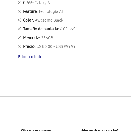
Eliminar
Clase
Galaxy A
este
Eliminar
Feature
Tecnología AI
artículo
este
Eliminar
Color
Awesome Black
artículo
este
Eliminar
Tamaño de pantalla
6.0" - 6.9"
artículo
este
Eliminar
Memoria
256GB
artículo
este
Eliminar
Precio
US$ 0.00 - US$ 999.99
artículo
este
Eliminar todo
artículo
Otras secciones
¿Necesitas soporte?