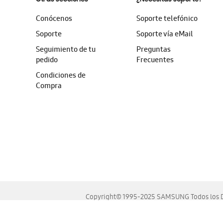
Conócenos
Soporte telefónico
Soporte
Soporte vía eMail
Seguimiento de tu
Preguntas
pedido
Frecuentes
Condiciones de
Compra
Copyright© 1995-2025 SAMSUNG Todos los D
Este sitio se ve mejor en las últimas versiones de Chrome