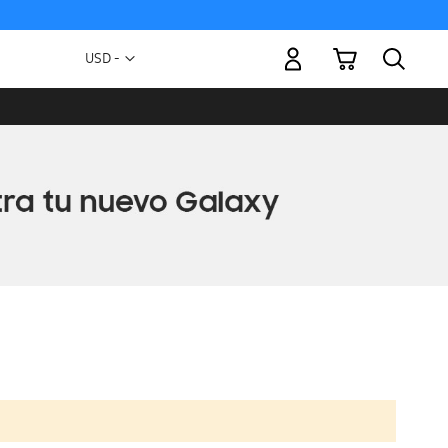
Mi carrito
Moneda
USD -
dólar
estadounidense