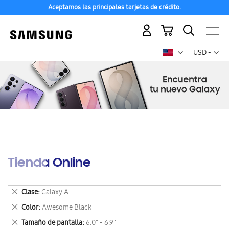
Aceptamos las principales tarjetas de crédito.
Mi carrito
Mon
USD -
dólar
estadounid
Tienda Online
Eliminar
Clase
Galaxy A
este
Eliminar
Color
Awesome Black
artículo
este
Eliminar
Tamaño de pantalla
6.0" - 6.9"
artículo