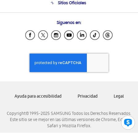
Sitios Oficiales
Condiciones de Compra
Soporte vía eMail
Preguntas Frecuentes
Samsung Costa Rica
Síguenos en:
Samsung Ecuador
Samsung El Salvador
Samsung Guatemala
Samsung Honduras
Samsung Nicaragua
Samsung Panamá
Samsung República Dominicana
Samsung Venezuela
Ayuda para accesibilidad
Privacidad
Legal
Copyright© 1995-2025 SAMSUNG Todos los Derechos Reservados.
Este sitio se ve mejor en las últimas versiones de Chrome, Edge,
Safari y Mozilla Firefox.