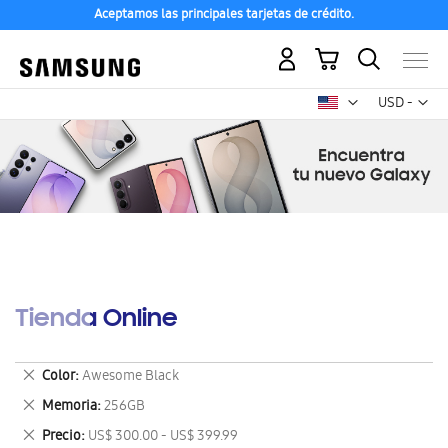
Aceptamos las principales tarjetas de crédito.
Mi carrito
Mon
USD -
dólar
estadounid
Tienda Online
Eliminar
Color
Awesome Black
este
Eliminar
Memoria
256GB
artículo
este
Eliminar
Precio
US$ 300.00 - US$ 399.99
artículo