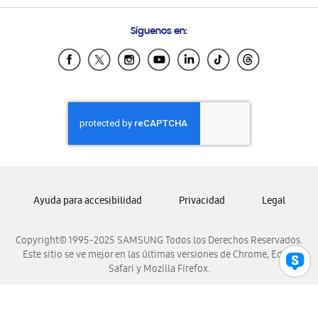
Preguntas Frecuentes
Samsung Costa Rica
Síguenos en:
Samsung Ecuador
Samsung El Salvador
Samsung Guatemala
Samsung Honduras
Samsung Nicaragua
Samsung Panamá
Samsung República Dominicana
Samsung Venezuela
Ayuda para accesibilidad
Privacidad
Legal
Copyright© 1995-2025 SAMSUNG Todos los Derechos Reservados.
Este sitio se ve mejor en las últimas versiones de Chrome, Edge,
Safari y Mozilla Firefox.