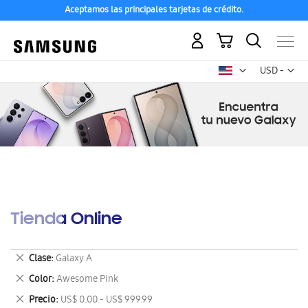
Aceptamos las principales tarjetas de crédito.
Mi carrito
Mon
USD -
dólar
estadounid
Tienda Online
Eliminar
Clase
Galaxy A
este
Eliminar
Color
Awesome Pink
artículo
este
Eliminar
Precio
US$ 0.00 - US$ 999.99
artículo