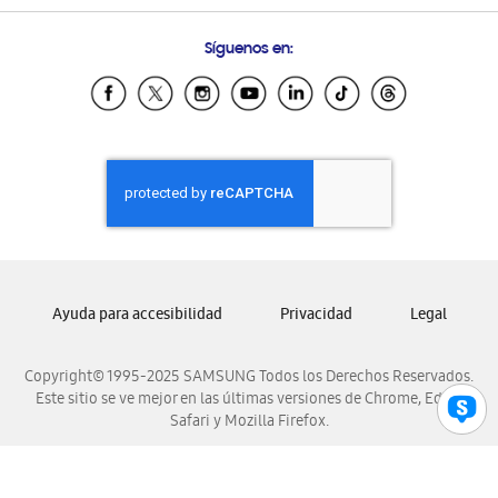
Preguntas Frecuentes
Samsung Costa Rica
Síguenos en:
Samsung Ecuador
Samsung El Salvador
Samsung Guatemala
Samsung Honduras
Samsung Nicaragua
Samsung Panamá
Samsung República Dominicana
Samsung Venezuela
Ayuda para accesibilidad
Privacidad
Legal
Copyright© 1995-2025 SAMSUNG Todos los Derechos Reservados.
Este sitio se ve mejor en las últimas versiones de Chrome, Edge,
Safari y Mozilla Firefox.