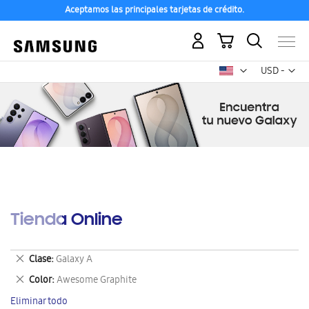
Aceptamos las principales tarjetas de crédito.
Mi carrito
Mon
USD -
dólar
estadounid
Tienda Online
Eliminar
Clase
Galaxy A
este
Eliminar
Color
Awesome Graphite
artículo
este
Eliminar todo
artículo