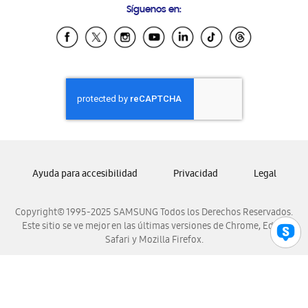
Síguenos en:
Samsung Ecuador
Samsung El Salvador
Samsung Guatemala
Samsung Honduras
Samsung Nicaragua
Samsung Panamá
Samsung República Dominicana
Samsung Venezuela
Ayuda para accesibilidad
Privacidad
Legal
Copyright© 1995-2025 SAMSUNG Todos los Derechos Reservados.
Este sitio se ve mejor en las últimas versiones de Chrome, Edge,
Safari y Mozilla Firefox.