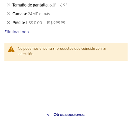
este
Eliminar
Tamaño de pantalla
6.0" - 6.9"
artículo
este
Eliminar
Camara
24MP o más
artículo
este
Eliminar
Precio
US$ 0.00 - US$ 999.99
artículo
este
Eliminar todo
artículo
No podemos encontrar productos que coincida con la
selección.
Otras secciones
Conócenos