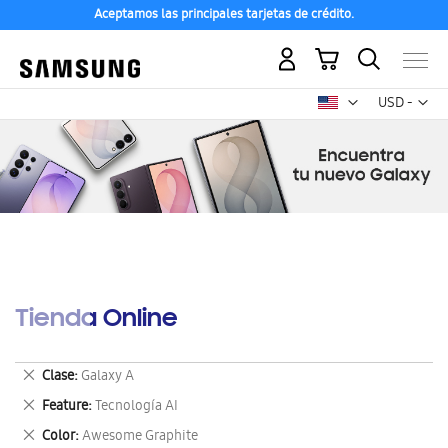
Aceptamos las principales tarjetas de crédito.
Mi carrito
Mon
USD -
dólar
estadounid
Tienda Online
Eliminar
Clase
Galaxy A
este
Eliminar
Feature
Tecnología AI
artículo
este
Eliminar
Color
Awesome Graphite
artículo