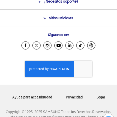
¿Necesitas soporte?
Soporte
Seguimiento de tu pedido
Soporte telefónico
Sitios Oficiales
Condiciones de Compra
Soporte vía eMail
Preguntas Frecuentes
Samsung Costa Rica
Síguenos en:
Samsung Ecuador
Samsung El Salvador
Samsung Guatemala
Samsung Honduras
Samsung Nicaragua
Samsung Panamá
Samsung República Dominicana
Samsung Venezuela
Ayuda para accesibilidad
Privacidad
Legal
Copyright© 1995-2025 SAMSUNG Todos los Derechos Reservados.