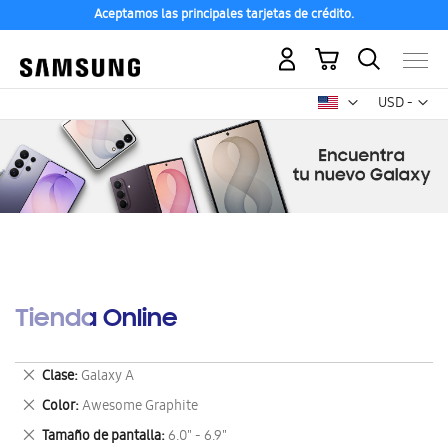
Aceptamos las principales tarjetas de crédito.
Mi carrito
Mon
USD -
dólar
estadounid
Tienda Online
Eliminar
Clase
Galaxy A
este
Eliminar
Color
Awesome Graphite
artículo
este
Eliminar
Tamaño de pantalla
6.0" - 6.9"
artículo