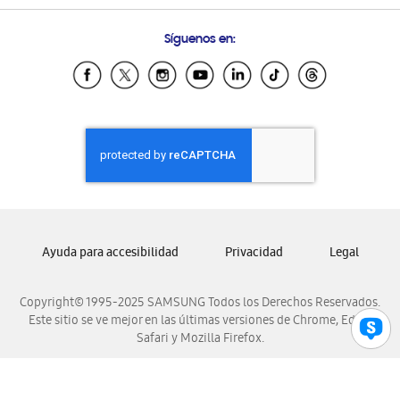
Preguntas Frecuentes
Samsung Costa Rica
Síguenos en:
Samsung Ecuador
Samsung El Salvador
Samsung Guatemala
Samsung Honduras
Samsung Nicaragua
Samsung Panamá
Samsung República Dominicana
Samsung Venezuela
Ayuda para accesibilidad
Privacidad
Legal
Copyright© 1995-2025 SAMSUNG Todos los Derechos Reservados.
Este sitio se ve mejor en las últimas versiones de Chrome, Edge,
Safari y Mozilla Firefox.