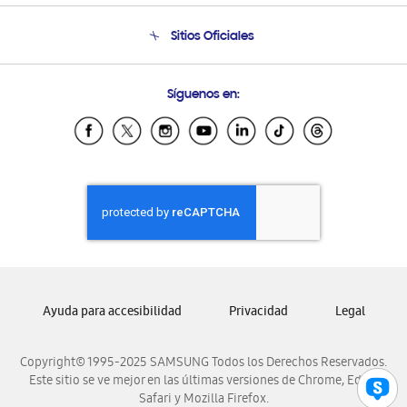
Seguimiento de tu pedido
Soporte telefónico
Sitios Oficiales
Condiciones de Compra
Soporte vía eMail
Preguntas Frecuentes
Samsung Costa Rica
Síguenos en:
Samsung Ecuador
Samsung El Salvador
Samsung Guatemala
Samsung Honduras
Samsung Nicaragua
Samsung Panamá
Samsung República Dominicana
Samsung Venezuela
Ayuda para accesibilidad
Privacidad
Legal
Copyright© 1995-2025 SAMSUNG Todos los Derechos Reservados.
Este sitio se ve mejor en las últimas versiones de Chrome, Edge,
Safari y Mozilla Firefox.