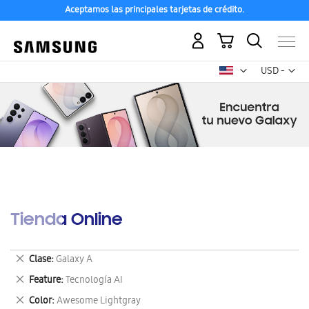
Aceptamos las principales tarjetas de crédito.
Mi carrito
Mon
USD -
dólar
estadounid
Tienda Online
Eliminar
Clase
Galaxy A
este
Eliminar
Feature
Tecnología AI
artículo
este
Eliminar
Color
Awesome Lightgray
artículo