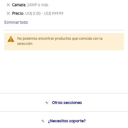
este
Eliminar
Camara
24MP o más
artículo
este
Eliminar
Precio
US$ 0.00 - US$ 999.99
artículo
este
Eliminar todo
artículo
No podemos encontrar productos que coincida con la
selección.
Otras secciones
Conócenos
¿Necesitas soporte?
Soporte