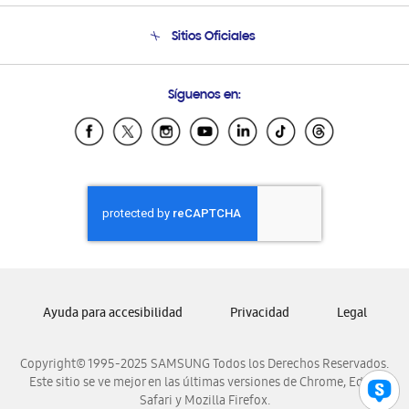
Seguimiento de tu pedido
Soporte telefónico
Sitios Oficiales
Condiciones de Compra
Soporte vía eMail
Preguntas Frecuentes
Samsung Costa Rica
Síguenos en:
Samsung Ecuador
Samsung El Salvador
Samsung Guatemala
Samsung Honduras
Samsung Nicaragua
Samsung Panamá
Samsung República Dominicana
Samsung Venezuela
Ayuda para accesibilidad
Privacidad
Legal
Copyright© 1995-2025 SAMSUNG Todos los Derechos Reservados.
Este sitio se ve mejor en las últimas versiones de Chrome, Edge,
Safari y Mozilla Firefox.