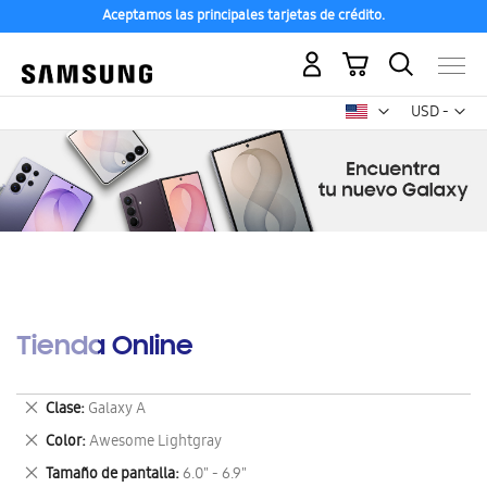
Aceptamos las principales tarjetas de crédito.
Mi carrito
Mon
USD -
dólar
estadounid
Tienda Online
Eliminar
Clase
Galaxy A
este
Eliminar
Color
Awesome Lightgray
artículo
este
Eliminar
Tamaño de pantalla
6.0" - 6.9"
artículo